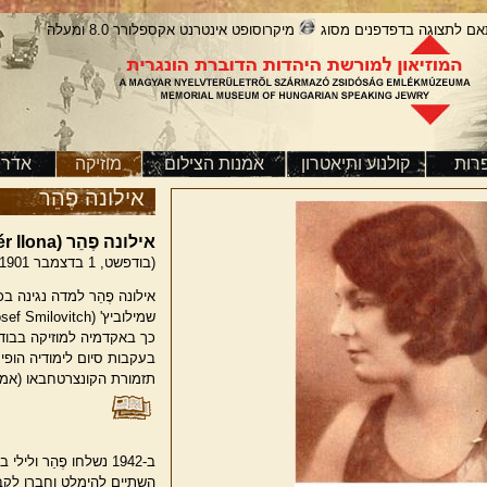
אם לתצוגה בדפדפנים מסוג
מיקרוסופט אינטרנט אקספלורר 8.0 ומעלה
רות
קולנוע ותיאטרון
אמנות הצילום
מוזיקה
אדרי
אילונה פֶהֵר
אילונה פֶהֵר (Fehér Ilona)
(בודפשט, 1 בדצמבר 1901 – חולון, 1 בפברואר 1988)
אילונה פֶהֵר למדה נגינה בכ
שמילוביץ'
osef Smilovitch)
כך באקדמיה למוזיקה בבודפשט,
בעקבות סיום לימודיה הופי
תזמורת הקונצרטחבאו (אמסטר
השתיים להימלט וחברו לקב