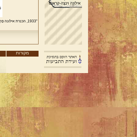
אילונה וינצֶה-קראוס
"1933, הכנרת אילונה פֶהֵר
מקורות