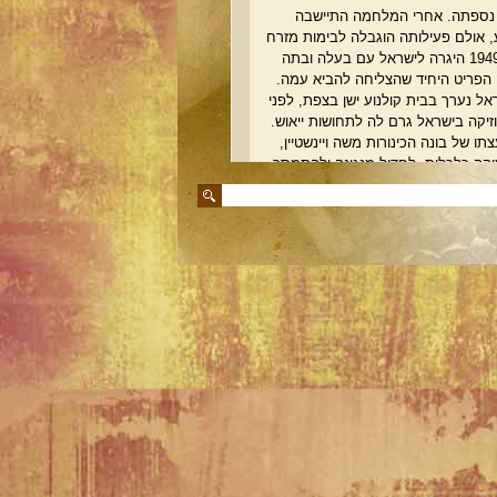
ספתה. אחרי המלחמה התיישבה
, אולם פעילותה הוגבלה לבימות מזרח
אירופה, בגוש הסובייטי. ב-1949 היגרה לישראל עם בעלה ובתה
יה הפריט היחיד שהצליחה להביא עמה.
ל נערך בבית קולנוע ישן בצפת, לפני
זיקה בישראל גרם לה לתחושות ייאוש.
ו של בונה הכינורות משה ויינשטיין,
קה כלכלית, לחדול מנגינה ולהתמסר
יה של מורשת הכנרות של מרכז אירופה,
וזף יואכים
(Joachim József Joseph)
פניה כמורה כריזמטית, מחוננת, קפדנית
רה לתלמידיה ומלאת חוש הומור. במשך
נו עם תלמידיה רבים שנעשו במרוצת
עים, בהם שמואל אשכנזי, פנחס צוקרמן,
ת ויהונתן בֶּריק, וכן יואל לוי, לימים
.