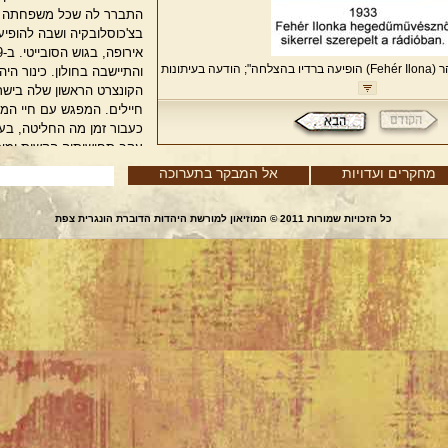
התברר לה שכל משפחתה נ
בצ'כוסלובקיה ושבה להופיע
(Fehér Ilona)
הופיעה ברדיו בהצלחה"; הודעה בעיתונות
והתיישבה בחולון. כינור ה
בבודפשט
הקונצרט הראשון שלה בישרא
חיילים. המפגש עם חיי המו
כעבור זמן מה החליטה, בעצת
עקב תחושותיה הקשות ומצו
להוראת כינור.
מחקרים ועדויות
אל המבקר בתערוכה
כל הזכויות שמורות 2011 © המוזיאון למורשת היהדות הדוברת הונגרית צפת
כמורה הייתה מאחרוני נציג
שנציגיה הבולטים היו יוֹזֶ'ף י
ויֶנֶה הוּבָּאִי. שמה הלך ל
ורבת השראה, אנושית, מסו
שנות פעילותה כפדגוגית נמ
הזמן לנגנים מצטיינים וידו
שלמה מינץ, חגי שחם, רון אפר
מנצחה של תזמורת אטלנטה