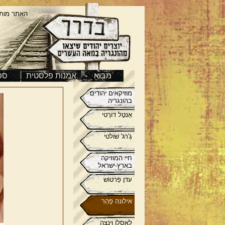
האתר מות
מבוא
אמנות פלסטית
ספ
מוזיקאים יהודים
בהונגריה
אַנטָל דוֹרָטי
גֶ'רג' שוֹלטי
חיי המוזיקה
בארץ-ישראל
עדן פַּרטוֹש
אילונה פֶהֵר
לאסלוֹ וינצֶה