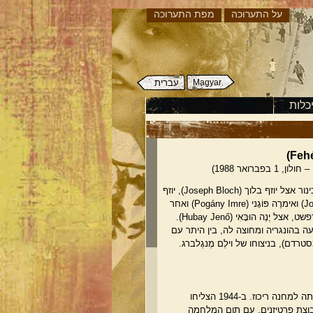
על התערוכה
מפת התערוכה
Magyar
עברית
כלות
ינור אצל יוזף בלוך
,(Joseph Bloch)
יוזף
(J
ואימרֶה פּוֹגָני
(Pogány Imre)
ואחר
 אצל יֶנֶה הוּבָּאִי
(Hubay Jenő)
.
עה בהונגריה ומחוצה לה, בין היתר עם
דם), בניצוחו של וילֶם מֶנגֶלברג.
ב-1942 נשלחו פֶהֵר ולילי בתה למחנה ריכוז. ב-1944 הצליחו
וצת פרטיזנים. עם תום המלחמה